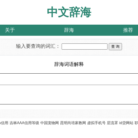
中文辞海
关于
辞海
推荐
输入要查询的词汇：
辞海词语解释
A信用
吉林AAA信用等级
中国宠物网
昆明尚培家教网
虚拟手机号
层流罩
id贷网站