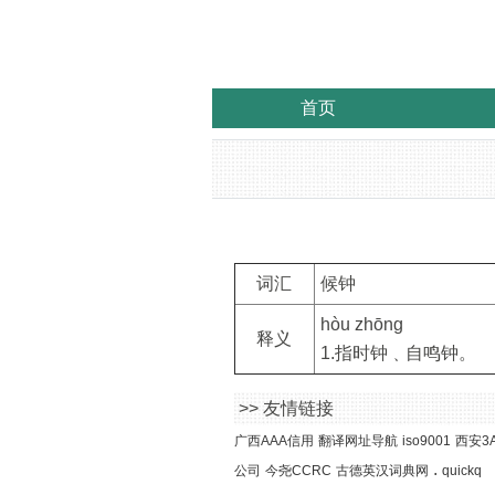
首页
词汇
候钟
hòu zhōng
释义
1.指时钟﹑自鸣钟。
>> 友情链接
广西AAA信用
翻译网址导航
iso9001
西安3
.
公司
今尧CCRC
古德英汉词典网
quickq