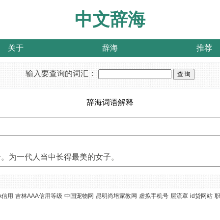
中文辞海
关于
辞海
推荐
输入要查询的词汇：
辞海词语解释
子。为一代人当中长得最美的女子。
A信用
吉林AAA信用等级
中国宠物网
昆明尚培家教网
虚拟手机号
层流罩
id贷网站