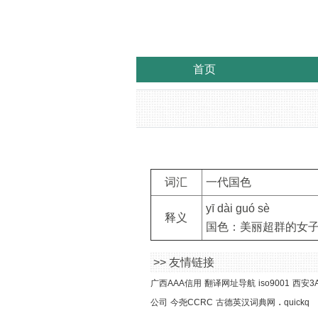
首页
词汇
一代国色
yī dài guó sè
释义
国色：美丽超群的女
>> 友情链接
广西AAA信用
翻译网址导航
iso9001
西安3
.
公司
今尧CCRC
古德英汉词典网
quickq